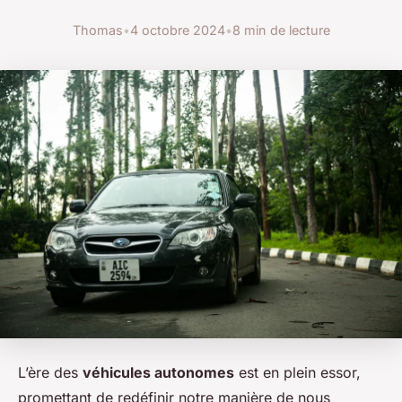
Thomas
•
4 octobre 2024
•
8 min de lecture
L’ère des
véhicules autonomes
est en plein essor,
promettant de redéfinir notre manière de nous